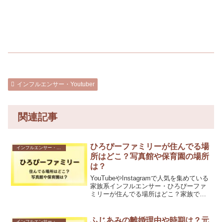
インフルエンサー・Youtuber
関連記事
ひろぴーファミリーが住んでる場
インフルエンサー・Youtuber
所はどこ？写真館や保育園の場所
は？
YouTubeやInstagramで人気を集めている
家族系インフルエンサー・ひろぴーファ
ミリーが住んでる場所はどこ？家族で運
営する写真館「Me＋ STUDIO（ミータス
スタジオ）」や保育園の場所は？今回
は、ひろぴーファミリーが住んでる場所
ふじあみの離婚理由や時期は？元
インフルエンサー・Youtuber