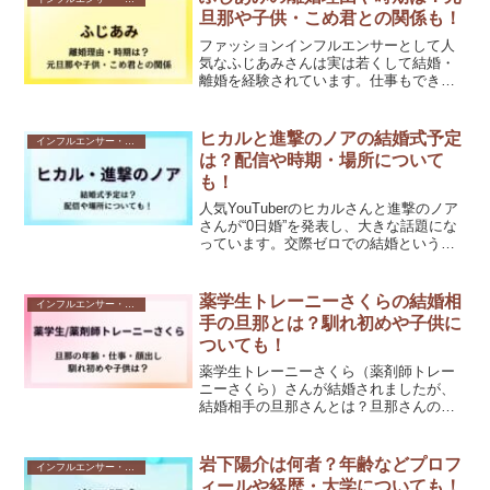
や...
旦那や子供・こめ君との関係も！
ファッションインフルエンサーとして人
気なふじあみさんは実は若くして結婚・
離婚を経験されています。仕事もできて
完璧なママに感じますが、ふじあみさん
の離婚理由とは？この記事では、ふじあ
みさんの離婚理由や子供など家族のこ
ヒカルと進撃のノアの結婚式予定
インフルエンサー・Youtuber
と、こめ君との関係などにつ...
は？配信や時期・場所について
も！
人気YouTuberのヒカルさんと進撃のノア
さんが“0日婚”を発表し、大きな話題にな
っています。交際ゼロでの結婚という大
胆な選択に驚いた方も多いのではないで
しょうか。気になるのは、結婚式が行わ
れるのかや、行われる場合の時期・場
薬学生トレーニーさくらの結婚相
インフルエンサー・Youtuber
所・内容ですよ...
手の旦那とは？馴れ初めや子供に
ついても！
薬学生トレーニーさくら（薬剤師トレー
ニーさくら）さんが結婚されましたが、
結婚相手の旦那さんとは？旦那さんの年
齢や仕事、顔や性格なども気になります
よね。この記事では、薬学生トレーニー
さくら（薬剤師トレーニーさくら）さん
岩下陽介は何者？年齢などプロフ
インフルエンサー・Youtuber
と結婚相手の旦那さんの出...
ィールや経歴・大学についても！