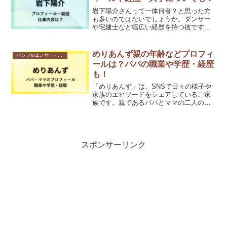
岩下陽介さんって一体何者？と思った方
も多いのではないでしょうか。ダンサー
や宅建士など幅広い経歴を持つ彼です
が、実業家の桑田龍征さんの動画で話題
になっています。理由は会社のクレジッ
トカードを私的に使用していた疑惑。こ
めりあんず親の年齢などプロフィ
インフルエンサー・Youtuber
の記事では、岩下陽介さんの...
ールは？パパの職業や学歴・経歴
も！
「めりあんず」は、SNSで日々の様子や
家族のエピソードをシェアしているご家
族です。親であるパパとママの二人の絶
妙なバランスが、家族の魅力を引き立て
ています。今回は「めりあんず」の親
（パパ・ママ）の年齢などプロフィー
ル、パパの職業、学歴・経歴...
スポンサーリンク