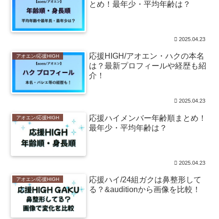
とめ！最年少・平均年齢は？
2025.04.23
応援HIGH/アオエン・ハクの本名
アオエン/応援HIGH
は？最新プロフィールや経歴も紹
介！
2025.04.23
応援ハイメンバー年齢順まとめ！
アオエン/応援HIGH
最年少・平均年齢は？
2025.04.23
応援ハイ/24組ガクは鼻整形して
アオエン/応援HIGH
る？&auditionから画像を比較！