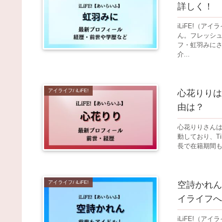
詳しく！
iLiFE!（
ん。フレッシ
フ・虹羽みにさ
介...
アイライフ/ iLiFE!
心花りりは
由は？
心花りりさんは
動しており、Ti
長で在籍期間も
アイライフ/ iLiFE!
空詩かれん
イライフへ
iLiFE!（