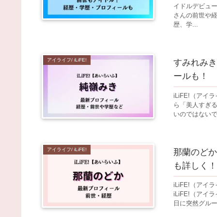
イドルデビュ
さんの前世や
歴、学...
アイライフ/ iLiFE!
すみれみき
ールも！
iLiFE!（
ら「美人すぎ
いのではないで
アイライフ/ iLiFE!
那蘭のどか
も詳しく！
iLiFE!（
iLiFE!（ア
日に突然グルー