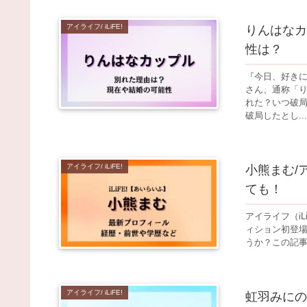
アイライフ/ iLiFE!
りんはなカ
性は？
『今日、好き
さん、通称「
れた？いつ破
破局したとし...
アイライフ/ iLiFE!
小熊まむ/
ても！
アイライフ（i
ィション初登
うか？この記事
アイライフ/ iLiFE!
虹羽みにの