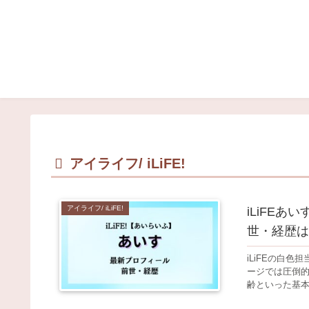
アイライフ/ iLiFE!
アイライフ/ iLiFE!
iLiFE
世・経歴は
iLiFEの白
ージでは圧倒的
齢といった基本