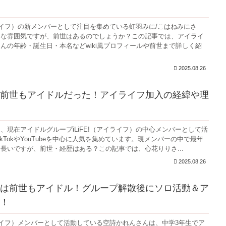
アイライフ）の新メンバーとして注目を集めている虹羽みに/こはねみにさ
ュな雰囲気ですが、前世はあるのでしょうか？この記事では、アイライ
んの年齢・誕生日・本名などwiki風プロフィールや前世まで詳しく紹
2025.08.26
前世もアイドルだった！アイライフ加入の経緯や理
、現在アイドルグループiLiFE!（アイライフ）の中心メンバーとして活
kTokやYouTubeを中心に人気を集めています。現メンバーの中で最年
長いですが、前世・経歴はある？この記事では、心花りりさ...
2025.08.26
は前世もアイドル！グループ解散後にソロ活動＆ア
！
アイライフ）メンバーとして活動している空詩かれんさんは、中学3年生でア