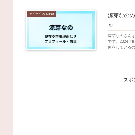
アイライフ/ iLiFE!
涼芽なのの
も！
涼芽なのさんは
です。2024
何をしているの
スポ