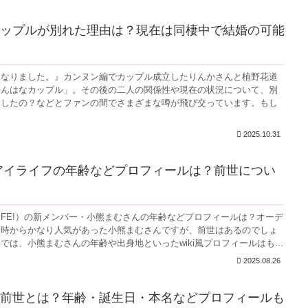
ップルが別れた理由は？現在は同棲中で結婚の可能
になりました。』カンヌン編でカップル成立したりんかさんと植野花道
りんはなカップル」。その後の二人の関係性や現在の状況について、別
局したの？などとファンの間でさまざまな噂が飛び交っています。もし
2025.10.31
アイライフの年齢などプロフィールは？前世につい
LiFE!）の新メンバー・小熊まむさんの年齢などプロフィールは？オーデ
場時からかなり人気があった小熊まむさんですが、前世はあるのでしょ
では、小熊まむさんの年齢や出身地といったwiki風プロフィールはも...
2025.08.26
前世とは？年齢・誕生日・本名などプロフィールも