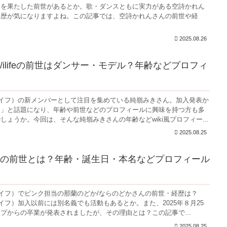
ーを果たした前世があるとか。歌・ダンスともに実力がある空詩かれん
経歴が気になりますよね。この記事では、空詩かれんさんの前世や経
2025.08.26
/ilifeの前世はダンサー・モデル？年齢などプロフィ
アイライフ）の新メンバーとして注目を集めている純嶺みきさん。加入発表か
る」と話題になり、年齢や前世などのプロフィールに興味を持つ方も多
しょうか。今回は、そんな純嶺みきさんの年齢などwiki風プロフィー...
2025.08.25
の前世とは？年齢・誕生日・本名などプロフィール
アイライフ）でピンク担当の那蘭のどか/ならのどかさんの前世・経歴は？
イライフ）加入以前には別名義でも活動もあるとか。また、2025年８月25
プからの卒業が発表されましたが、その理由とは？この記事で...
2025.08.25