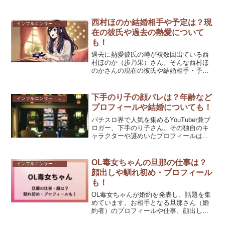
を発信しています。2025年1月には
YouTubeチャンネルの登録者数が5.87万
人を超え、自分らしく生きることの大...
西村ほのか結婚相手や予定は？現
インフルエンサー・Youtuber
在の彼氏や過去の熱愛について
も！
過去に熱愛彼氏の噂が複数回出ている西
村ほのか（歩乃果）さん。そんな西村ほ
のかさんの現在の彼氏や結婚相手・予定
は？本記事では西村ほのかさんの結婚や
恋愛観、過去の熱愛エピソードについて
詳しく解説します。西村ほのか結婚相手
下手のり子の顔バレは？年齢など
インフルエンサー・Youtuber
や予定は？2025年3月...
プロフィールや結婚についても！
パチスロ界で人気を集めるYouTuber兼ブ
ロガー、下手のり子さん。その独自のキ
ャラクターや謎めいたプロフィールは多
くのファンを惹きつけています１顔写真
や顔バレ、年齢、プロフィール、さらに
は気になる年収についても話題が絶えま
OL毒女ちゃんの旦那の仕事は？
インフルエンサー・Youtuber
せん。この記事で...
顔出しや馴れ初め・プロフィール
も！
OL毒女ちゃんが婚約を発表し、話題を集
めています。お相手となる旦那さん（婚
約者）のプロフィールや仕事、顔出しの
有無など、気になる情報が続々と明らか