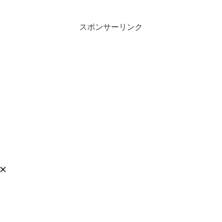
に。出会いや馴れ初めもとてもドラマチ
ックで、応援したくなるストーリーで
す。今回は、そんなOL毒...
スポンサーリンク