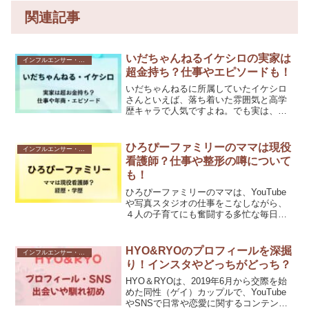
関連記事
いだちゃんねるイケシロの実家は
インフルエンサー・Youtuber
超金持ち？仕事やエピソードも！
いだちゃんねるに所属していたイケシロ
さんといえば、落ち着いた雰囲気と高学
歴キャラで人気ですよね。でも実は、
「実家が超金持ち」だという噂でも以前
から注目されているんです。本人いわ
く、お父さんの仕事は年商200億円規模の
ひろぴーファミリーのママは現役
インフルエンサー・Youtuber
会社の経営なんだとか…！...
看護師？仕事や整形の噂について
も！
ひろぴーファミリーのママは、YouTube
や写真スタジオの仕事をこなしながら、
４人の子育てにも奮闘する多忙な毎日を
送っています。現役看護師として働いて
いるという噂がありますが、本当？子育
てをしながらインフルエンサーとしても
HYO&RYOのプロフィールを深掘
インフルエンサー・Youtuber
活躍するママの年収...
り！インスタやどっちがどっち？
HYO＆RYOは、2019年6月から交際を始
めた同性（ゲイ）カップルで、YouTube
やSNSで日常や恋愛に関するコンテンツ