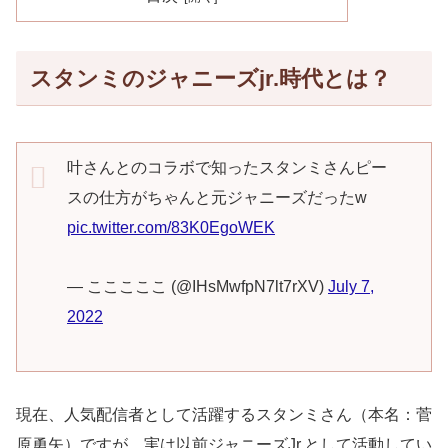
スタンミのジャニーズjr.時代とは？
叶さんとのコラボで知ったスタンミさんピー
スの仕方がちゃんと元ジャニーズだったw
pic.twitter.com/83K0EgoWEK
— こここここ (@IHsMwfpN7lt7rXV)
July 7,
2022
現在、人気配信者として活躍するスタンミさん（本名：菅
原勇矢）ですが、実は以前ジャニーズJr.として活動してい