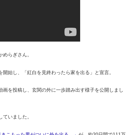
かめらぎさん。
を開始し、「紅白を見終わったら家を出る」と宣言。
動画を投稿し、玄関の外に一歩踏み出す様子を公開しまし
していました。
間引きこもった男がついに外を出る。」
が、約20日間で111万