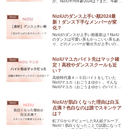
が、NiziU平均年齢2024は？また、年齢順
はどのようになっている？NiziU平均年齢
2024や年齢順、デビュー年齢、契約満了
時の年齢などについて紹介します！
NiziUのダンス上手い順2024最
NiziU
新！ダンス下手なメンバーが変
化？
NiziUのダンスが上手い順最新は？NiziU
のダンスは可愛い系もかっこいい系もあ
り、どのメンバーが魅せ方が上手いのか
も気になるところですよね。NiziUのダン
ス上手い順最新を検証しつつ、ダンス下
手と言われるメンバーがいるのかも紹介
NiziUマユカバイト先はマック確
NiziU
していきます。
定！高校やダンススクールも近
い？
高校時代週４～５日バイトをしていた
NiziUマユカ（おごうまゆか）。そんな
NiziUマユカ（おごうまゆか）のバイト先
はマックだったとの噂もありますが本
当？今回はNiziUマユカのバイト先店舗や
高校やダンススクールも近かったのかな
NiziUが肌白くなった理由は白玉
NiziU
ども紹介します。
点滴？色白なのは誰でスキンケア
は？
虹プロからデビューした9人組グループ、
NiziU！肌白くなったことで話題になって