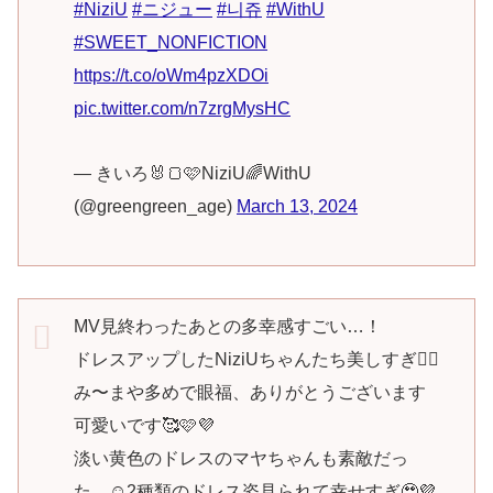
#NiziU
#ニジュー
#니쥬
#WithU
#SWEET_NONFICTION
https://t.co/oWm4pzXDOi
pic.twitter.com/n7zrgMysHC
— きいろ🐰🍞🩷NiziU🌈WithU
(@greengreen_age)
March 13, 2024
MV見終わったあとの多幸感すごい…！
ドレスアップしたNiziUちゃんたち美しすぎ🤦‍♀️
み〜まや多めで眼福、ありがとうございます
可愛いです🥰🩷💜
淡い黄色のドレスのマヤちゃんも素敵だっ
た…☺️2種類のドレス姿見られて幸せすぎ🥹💜