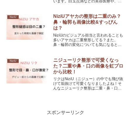
います。白玉点滴などの美容医療や、
日々のスキンケアの賜物なのでしょう
か？今回はNiziUが肌白くなった理由や色
白なのは誰かについて、調査してみまし
NiziUアヤカの整形は二重のみ？
NiziU
た！
鼻・輪郭も画像比較&すっぴん
は？
NiziUのビジュアル担当と言われることも
多いアヤカは二重整形してる？また、
鼻・輪郭の変化についても気になるとこ
ろです。今回はNiziUアヤカの整形疑惑に
ついて、目の二重・鼻・輪郭の変化を調
査しつつ、すっぴん画像も紹介します。
ニジューリク整形で可愛くなっ
NiziU
た？二重や鼻・口の画像を虹プロ
から比較！
リクはNiziU（ニジュー）の中でも飛び抜
けて垢抜けて可愛くなりましたよね！そ
んなニジューリク整形は二重・鼻・口っ
て本当？今回はNiziU/ニジューリク整形疑
惑を画像比較し、変わった時期や理由を
分析します。
スポンサーリンク