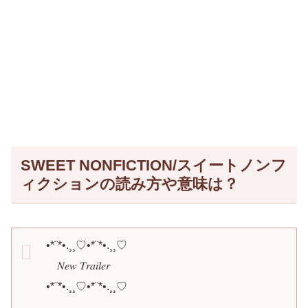
SWEET NONFICTION/スイートノンフ
ィクションの読み方や意味は？
•*¨*•.¸¸♡•*¨*•.¸¸♡
𝑁𝑒𝑤 𝑇𝑟𝑎𝑖𝑙𝑒𝑟
•*¨*•.¸¸♡•*¨*•.¸¸♡