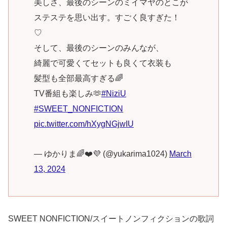
美しさ、最後のシーンのミイマヤのとこが
ステステを思い出す。すごく良すぎた！
♡
そして、最後のシーンのみんなが、
綺麗で可愛くてセットも良くて衣装も
髪型も全部最高すぎる🌈
TV番組も楽しみ🫶
#NiziU
#SWEET_NONFICTION
pic.twitter.com/hXygNGjwIU
— ゆかりま🌈❤️💜 (@yukarima1024)
March
13, 2024
SWEET NONFICTION/スイートノンフィクションの歌詞