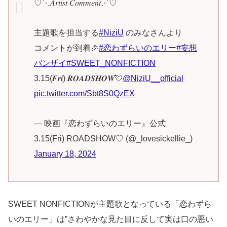
♡⋱𝐴𝑟𝑡𝑖𝑠𝑡 𝐶𝑜𝑚𝑚𝑒𝑛𝑡⋰♡
主題歌を担当する
#NiziU
のみなさんより
コメントが到着🎉
#恋わずらいのエリー
#妄想
バンザイ
#SWEET_NONFICTION
3.15(𝑭𝒓𝒊) 𝑹𝑶𝑨𝑫𝑺𝑯𝑶𝑾💘
@NiziU__official
pic.twitter.com/Sbt8S0QzEX
— 映画『恋わずらいのエリー』公式
3.15(Fri) ROADSHOW♡ (@_lovesickellie_)
January 18, 2024
SWEET NONFICTIONが主題歌となっている「恋わずら
いのエリー」は”さわやかな見た目に反して実は口の悪い