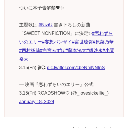
ついに本予告解禁💖✨
主題歌は
#NiziU
書き下ろしの新曲
「SWEET NONFICTION」に決定✨
#恋わずら
いのエリー
#妄想バンザイ
#宮世琉弥
#原菜乃華
#西村拓哉
#白宮みずほ
#藤本洸大
#綱啓永
#小関
裕太
3.15(Fri) 🎬💞
pic.twitter.com/cbeNmNNInS
— 映画『恋わずらいのエリー』公式
3.15(Fri) ROADSHOW♡ (@_lovesickellie_)
January 18, 2024