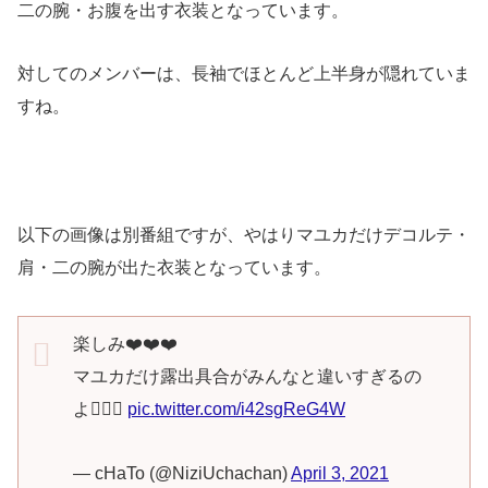
二の腕・お腹を出す衣装となっています。
対してのメンバーは、長袖でほとんど上半身が隠れていま
すね。
以下の画像は別番組ですが、やはりマユカだけデコルテ・
肩・二の腕が出た衣装となっています。
楽しみ❤️❤️❤️
マユカだけ露出具合がみんなと違いすぎるの
よ🤦🏼‍♀️
pic.twitter.com/i42sgReG4W
— cHaTo (@NiziUchachan)
April 3, 2021