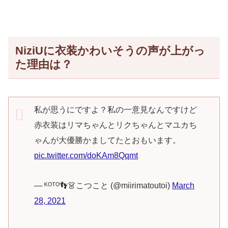
NiziUに衣装かわいそうの声が上がっ
た理由は？
私が思うにですよ？私の一意見なんですけど
赤衣装はリマちゃんとリクちゃんとマユカち
ゃんが大優勝かましてたとおもいます。
pic.twitter.com/doKAm8Qqmt
— ᴷᴼᵀᴼ👣👗こつこと (@miirimatoutoi)
March
28, 2021