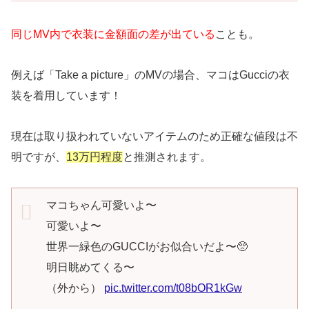
同じMV内で衣装に金額面の差が出ている
ことも。
例えば「Take a picture」のMVの場合、マコはGucciの衣
装を着用しています！
現在は取り扱われていないアイテムのため正確な値段は不
明ですが、
13万円程度
と推測されます。
マコちゃん可愛いよ〜
可愛いよ〜
世界一緑色のGUCCIがお似合いだよ〜🥺
明日眺めてくる〜
（外から）
pic.twitter.com/t08bOR1kGw