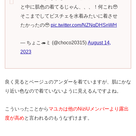
と中に肌色の着てるじゃん、、、！何これ🥹
そこまでしてビスチェを水着みたいに着させ
たかったの🥹
pic.twitter.com/NZNqDHSnWH
— ちょこ🦔ミ (@choco20315)
August 14,
2023
良く見るとベージュのアンダーを着ていますが、肌にかな
り近い色なので着ていないように見えるんですよね。
こういったことから
マユカは他のNiziUメンバーより露出
度が高め
と言われるのもうなずけます。