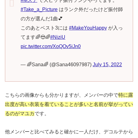
#Mステ
で大ヒット振付ソングやってます。
#Take_a_Picture
はランク外だったけど振付師
の方が選んだ1曲💕
このあとベスト3には
#MakeYouHappy
が入っ
てます🌈😍🌈
#NiziU
pic.twitter.com/XoQOv5iJn0
— 🌈Sana🌈 (@Sana46097987)
July 15, 2022
こちらの画像からも分かりますが、メンバーの中で
特に露
出度が高い衣装を着ていることが多いと名前が挙がってい
るのがマユカ
です。
他メンバーと比べてみると確かに一人だけ、デコルテから