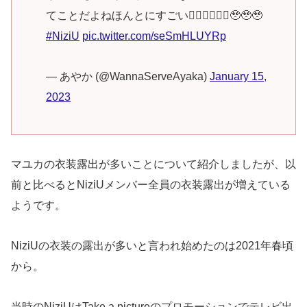
てことだよねほんとにすごい😵‍💫😵‍💫😵‍💫🥹🥹🥹
#NiziU
pic.twitter.com/seSmHLUYRp
— あやか (@WannaServeAyaka)
January 15,
2023
マユカの衣装露出が多いことについて紹介しましたが、以
前と比べるとNiziUメンバー全員の衣装露出が増えている
ようです。
NiziUの衣装の露出が多いと言われ始めたのは2021年春頃
から。
当時のNiziUはTake a pictureのプロモーションでテレビ出