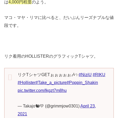
は
4,000円程度
のよう。
マコ・マヤ・リマに比べると、だいぶんリーズナブルな値
段です。
リク着用のHOLLISTERのグラフィックTシャツ。
リクTシャツGETぉぉぉぉぉ🎶✨
#NiziU
#RIKU
#Hollister
#Take_a_picture
#Poppin_Shakin
pic.twitter.com/lkgzt7m8hu
— Takajo🐿💛 (@grimmjow0301)
April 23,
2021