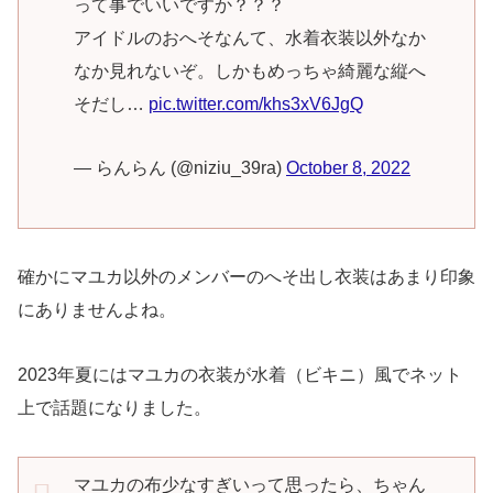
って事でいいですか？？？
アイドルのおへそなんて、水着衣装以外なか
なか見れないぞ。しかもめっちゃ綺麗な縦へ
そだし…
pic.twitter.com/khs3xV6JgQ
— らんらん (@niziu_39ra)
October 8, 2022
確かにマユカ以外のメンバーのへそ出し衣装はあまり印象
にありませんよね。
2023年夏にはマユカの衣装が水着（ビキニ）風でネット
上で話題になりました。
マユカの布少なすぎいって思ったら、ちゃん