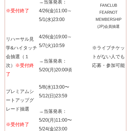
→当落発表：
FANCLUB
※受付終了
4/26(金)11:00～
FEARNOT
5/1(水)23:00
MEMBERSHIP
(JP)会員抽選
4/26(金)19:00～
リハーサル見
5/7(火)10:59
学&ハイタッチ
※ライブチケッ
会抽選（１
トがない人でも
→当落発表：
次）
※受付終
応募・参加可能
5/20(月)20:00頃
了
5/8(水)13:00〜
プレミアムシ
5/12(日)23:59
ートアップグ
レード抽選
→当落発表：
5/20(月)11:00〜
※受付終了
5/24(金)23:00