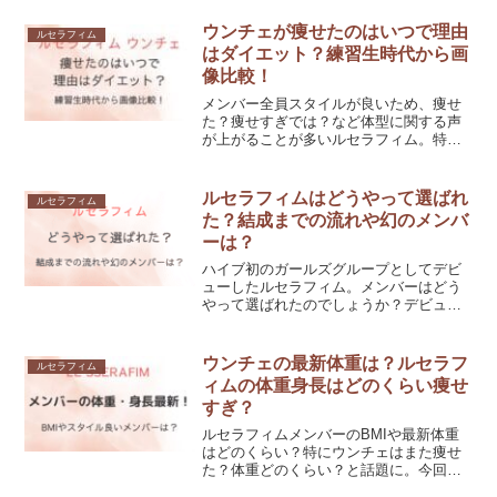
ウンチェが痩せたのはいつで理由
ルセラフィム
はダイエット？練習生時代から画
像比較！
メンバー全員スタイルが良いため、痩せ
た？痩せすぎでは？など体型に関する声
が上がることが多いルセラフィム。特に
末っ子のウンチェが痩せたと言われてい
るよう。ルセラフィムのウンチェが痩せ
たのはいつなのか、理由について画像を
ルセラフィムはどうやって選ばれ
ルセラフィム
参考に調査していきたいと思います
た？結成までの流れや幻のメンバ
ーは？
ハイブ初のガールズグループとしてデビ
ューしたルセラフィム。メンバーはどう
やって選ばれたのでしょうか？デビュー
当時は6人組でしたが、幻のメンバーとは
誰なのでしょうか。今回はルセラフィム
がどうやって選ばれたのか、また結成ま
ウンチェの最新体重は？ルセラフ
ルセラフィム
での流れについて調査しました！
ィムの体重身長はどのくらい痩せ
すぎ？
ルセラフィムメンバーのBMIや最新体重
はどのくらい？特にウンチェはまた痩せ
た？体重どのくらい？と話題に。今回
は、ウンチェの体重をはじめ、ルセラフ