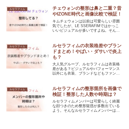
ィムの体重と身長、BMIを調査し、どの
くらい痩せすぎなのかも検証していきま
チェウォンの整形は鼻と二重？昔
ルセラフィム
す。
やIZONE時代と画像比較で検証！
キムチェウォンは以前は可愛らしい雰囲
気でしたが、LE SSERAFIMではかっこ
いいビジュアルが多いですよね。そんな
チェウォンに鼻や二重を整形した？との
声も。チェウォンが二重や鼻を整形して
いるのか、昔の画像と比較しながら検証
ルセラフィムの衣装格差やブラン
ルセラフィム
しました。
ドまとめ！やばい・ダサいで炎上
も？
大人気グループ、ルセラフィムは衣装格
差がある？ビジュアルやパフォーマンス
以外にも衣装、ブランドなどもファンが
楽しみにしている重要なポイントですよ
ね。衣装がやばい、ダサい！という声が
上がることもあるとか。ルセラフィムの
ルセラフィムの整形箇所を画像で
ルセラフィム
衣装格差やブランドを紹介します。
検証！整形した人数や時期は？
ルセラフィムメンバーは可愛らしく綺麗
な顔つきのため整形疑惑が多数出ている
よう。そんなルセラフィムメンバーは整
形しているのか、時期はいつで何人が整
形したのでしょうか？今回は、ルセラフ
ィムの整形箇所を画像で検証しつつ、整
形した人数や時期を紹介します。