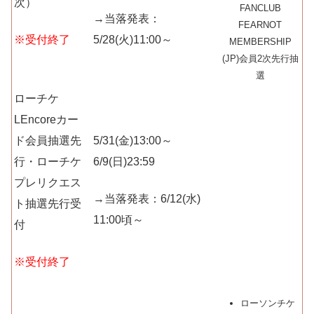
次）
FANCLUB
→当落発表：
FEARNOT
※受付終了
5/28(火)11:00～
MEMBERSHIP
(JP)会員2次先行抽
選
ローチケ
LEncoreカー
ド会員抽選先
5/31(金)13:00～
行・ローチケ
6/9(日)23:59
プレリクエス
→当落発表：6/12(水)
ト抽選先行受
11:00頃～
付
※受付終了
ローソンチケ