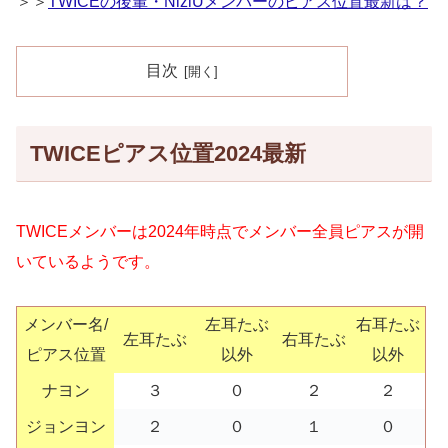
＞＞
TWICEの後輩・NiziUメンバーのピアス位置最新は？
目次
TWICEピアス位置2024最新
TWICEメンバーは2024年時点でメンバー全員ピアスが開
いているようです。
メンバー名/
左耳たぶ
右耳たぶ
左耳たぶ
右耳たぶ
ピアス位置
以外
以外
ナヨン
３
０
２
２
ジョンヨン
２
０
１
０