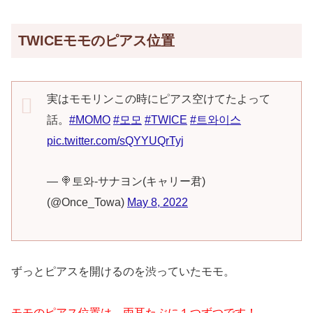
TWICEモモのピアス位置
実はモモリンこの時にピアス空けてたよって
話。
#MOMO
#모모
#TWICE
#트와이스
pic.twitter.com/sQYYUQrTyj
— 🍭토와‐サナヨン(キャリー君)
(@Once_Towa)
May 8, 2022
ずっとピアスを開けるのを渋っていたモモ。
モモのピアス位置は、
両耳たぶに１つずつです！