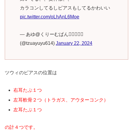
カラコンしてるしピアスもしてるかわいい
pic.twitter.com/oLhAnL6Moe
— あゆ@くりーむぱん✊🏻💙😶🤍
(@tzuayuyu614)
January 22, 2024
ツウィのピアスの位置は
右耳たぶ１つ
左耳軟骨２つ（トラガス、アウターコンク）
左耳たぶ１つ
の計４つです。