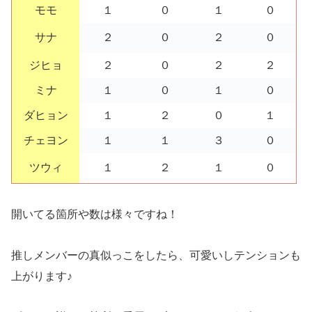
モモ
１
０
１
０
サナ
２
０
２
０
ジヒョ
２
０
２
２
ミナ
１
０
１
０
ダヒョン
１
２
０
１
チェヨン
１
１
３
０
ツウィ
１
２
１
０
開いてる箇所や数は様々ですね！
推しメンバーの真似っこをしたら、可愛いしテンションも
上がります♪