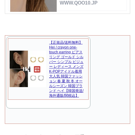
WWW.QOO10.JP
【正規品/送料無料】
Hei / crayon one-
touch earring ピアス
リング ゴールド シル
バー シンプル ビジュ
ー レディース メンズ
K-POPアイドル着用
大人気 韓国ファッシ
ョン 春 夏 秋 冬 オー
ルシーズン 韓国ブラ
ンド ヘイ【韓国発送/
海外通販/関税込】