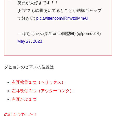
笑顔が大好きです！！
(ピアスも軟骨あいてるとことか結構ギャップ
で好き♡)
pic.twitter.com/IRmvz8MmAl
— ぽむちゃん(学生once同盟🏫) (@pomu614)
May 27, 2023
ダヒョンのピアスの位置は
右耳軟骨１つ（ヘリックス）
左耳軟骨２つ（アウターコンク）
左耳たぶ１つ
の計４つでした！