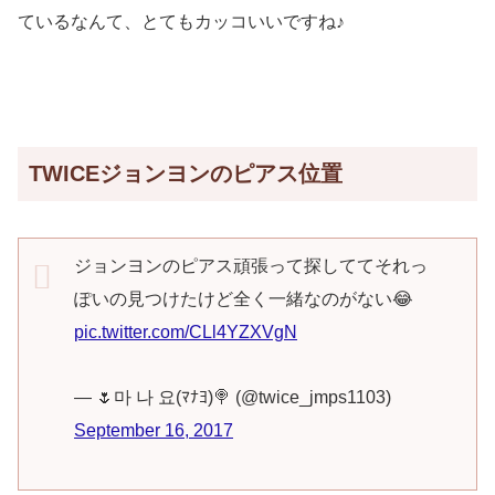
ているなんて、とてもカッコいいですね♪
TWICEジョンヨンのピアス位置
ジョンヨンのピアス頑張って探しててそれっ
ぽいの見つけたけど全く一緒なのがない😂
pic.twitter.com/CLl4YZXVgN
— 🌷마 나 요(ﾏﾅﾖ)🍭 (@twice_jmps1103)
September 16, 2017