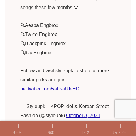
songs these few months 🤓
🔍Aespa Engbrox
🔍Twice Engbrox
🔍Blackpink Engbrox
🔍Itzy Engbrox
Follow and visit styleupk to shop for more
similar picks and join …
pic.twitter.com/yahsaUIeED
— Styleupk – KPOP idol & Korean Street
Fashion (@styleupk)
October 3, 2021
ホーム
検索
トップ
サイドバー