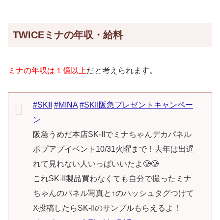
TWICEミナの年収・給料
ミナの年収は１億以上
だと考えられます。
#SKII
#MINA
#SKII阪急プレゼントキャンペー
ン
阪急うめだ本店SK-IIでミナちゃんデカパネル
ポプアプイベント10/31火曜まで！去年は出遅
れて見れない人いっぱいいたよ🥲🥲
これSK-II製品買わなくても自分で撮ったミナ
ちゃんのパネル写真と↑のハッシュタグつけて
X投稿したらSK-IIのサンプルもらえるよ！