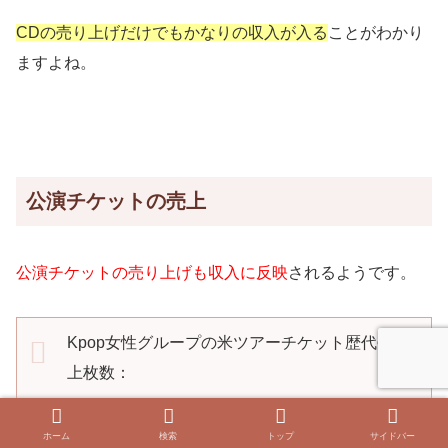
CDの売り上げだけでもかなりの収入が入る
ことがわかり
ますよね。
公演チケットの売上
公演チケットの売り上げも収入に反映
されるようです。
Kpop女性グループの米ツアーチケット歴代売
上枚数：
1.
#BLACKPINK
BP – 33万枚+ (2022~2023)*
ホーム
検索
トップ
サイドバー