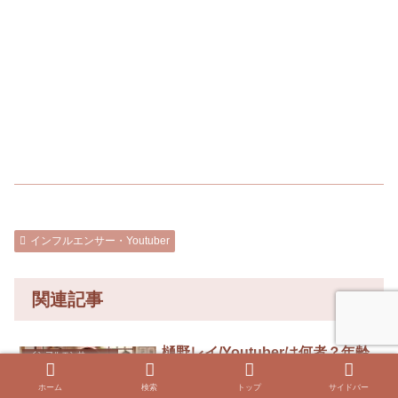
インフルエンサー・Youtuber
関連記事
樋野レイ/Youtuberは何者？年齢
インフルエンサー・Youtuber
などプロフィールや彼氏は？
ホーム
検索
トップ
サイドバー
最近登録者数がどんどん伸びている