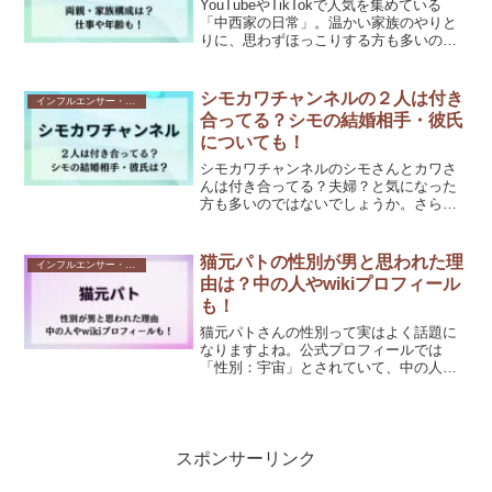
YouTubeやTikTokで人気を集めている
「中西家の日常」。温かい家族のやりと
りに、思わずほっこりする方も多いので
はないでしょうか。チャンネルではりゅ
うたさん、なつみさん、おばあちゃんが
登場していますが、りゅうたさんの両親
シモカワチャンネルの２人は付き
インフルエンサー・Youtuber
とは？仕事や年...
合ってる？シモの結婚相手・彼氏
についても！
シモカワチャンネルのシモさんとカワさ
んは付き合ってる？夫婦？と気になった
方も多いのではないでしょうか。さら
に、彼氏の存在や好きなタイプなどもフ
ァンの間でたびたび話題になりますよ
ね。この記事では、シモカワチャンネル
猫元パトの性別が男と思われた理
インフルエンサー・Youtuber
の２人が付き合ってるのかや結...
由は？中の人やwikiプロフィール
も！
猫元パトさんの性別って実はよく話題に
なりますよね。公式プロフィールでは
「性別：宇宙」とされていて、中の人が
男なのか女なのかはっきりしていませ
ん。配信の声や雰囲気から「男っぽい」
と感じる人も多いですが、実際のところ
は？この記事では、そんな猫元...
スポンサーリンク