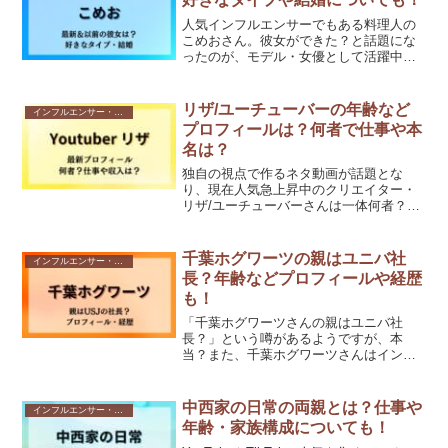
人気インフルエンサーでもある料理人の
こめおさん。彼女ができた？と話題にな
ったのが、モデル・女優として活躍中の
蓮澄いろはさんとの共演シーンです。
ABEMAの恋愛バラエティ番組でカップル
成立し、SNS上では「付き合ってる
リザ/ユーチューバーの年齢など
インフルエンサー・Youtuber
の？」と注目が集まりまし...
プロフィールは？何者で仕事や本
名は？
独自の視点で作るネタ動画が話題とな
り、現在人気急上昇中のクリエイター・
リザ/ユーチューバーさんは一体何者？外
見から20代に見えますが、実際の年齢
は？リザ/ユーチューバーさんの年齢や本
名などプロフィールをwiki風にまとめ、仕
千葉ホグワーツの親はユニバ社
インフルエンサー・Youtuber
事や実家などにつ...
長？年齢などプロフィールや経歴
も！
「千葉ホグワーツさんの親はユニバ社
長？」という噂があるようですが、本
当？また、千葉ホグワーツさんはインフ
ルエンサーとしての活動を始める前にホ
スト時代があったとか。この記事では、
千葉ホグワーツさんの親はユニバ社長な
中西家の日常の両親とは？仕事や
インフルエンサー・Youtuber
のかや家族、年齢など最新プロ...
年齢・家族構成についても！