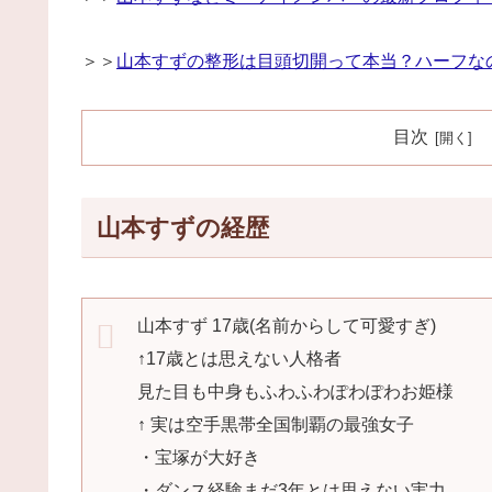
＞＞
山本すずの整形は目頭切開って本当？ハーフな
目次
山本すずの経歴
山本すず 17歳(名前からして可愛すぎ)
↑17歳とは思えない人格者
見た目も中身もふわふわぽわぽわお姫様
↑ 実は空手黒帯全国制覇の最強女子
・宝塚が大好き
・ダンス経験まだ3年とは思えない実力