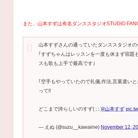
また、山本すずは有名ダンススタジオ
STUDIO FAN
山本すずさんの通っていたダンススタジオの
｢すずちゃんはレッスンを一度も休まず宿題
スも歌も上手で最高です｣
｢空手もやっていたので礼儀,作法,言葉遣いと
って!!
どこまで誇らしいのすず( ; ; )
#山本すず
pic.t
— えぬ (@suzu__kawaiine)
November 12, 2