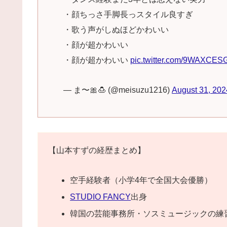
・顔ちっさ手脚長っスタイル良すぎ
・歌う声がしぬほどかわいい
・顔が超かわいい
・顔が超かわいい
pic.twitter.com/9WAXCES
— ま〜🎀🍮 (@meisuzu1216)
August 31, 202
【山本すずの経歴まとめ】
空手経験者（小学4年で全国大会優勝）
STUDIO FANCY
出身
韓国の芸能事務所・ソスミュージックの練習