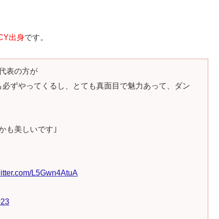
CY
出身
です。
代表の方が
も必ずやってくるし、とても真面目で魅力あって、ダン
かも美しいです｣
witter.com/L5Gwn4AtuA
023