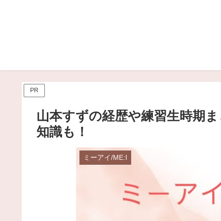
PR
山本すずの経歴や練習生時期ま
知識も！
ミーアイ/ME:I