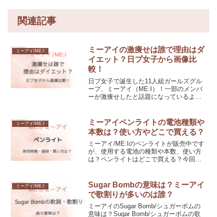
関連記事
ミーアイの激痩せは誰で理由はダ
ミーアイ/ME:I
イエット？日プ女子から画像比
較！
日プ女子で誕生した11人組ガールズグル
ープ、ミーアイ（ME:I）！一部のメンバ
ーが激痩せしたと話題になっているよ
う。見た目でわかるほど痩せた理由は、
ダイエットなのでしょうか？今回はミー
アイが激痩せしたという話題について、
ミーアイペンライトの電池種類や
ミーアイ/ME:I
画像比較して調べてみました！
本数は？使い方やどこで買える？
ミーアイ/ME:Iのペンライトが販売中です
が、使用する電池の種類や本数、使い方
は？ペンライトはどこで買える？今回は
ミーアイペンライトの電池や使い方、ど
こで買えるかについて紹介していきま
す。
Sugar Bombの意味は？ミーアイ
ミーアイ/ME:I
で歌割りが多いのは誰？
ミーアイのSugar Bomb/シュガーボムの
意味は？Sugar Bomb/シュガーボムの歌