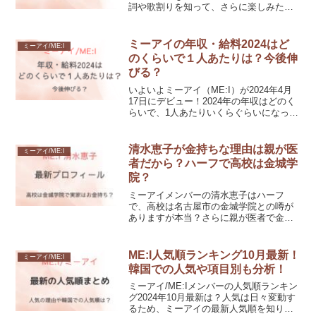
詞や歌割りを知って、さらに楽しみたい
ですね♪今回はミーアイ/ME:I「Sugar
Bomb/シュガーボム」の意味や歌詞・歌
割りなどを紹介します。
ミーアイの年収・給料2024はど
ミーアイ/ME:I
のくらいで１人あたりは？今後伸
びる？
いよいよミーアイ（ME:I）が2024年4月
17日にデビュー！2024年の年収はどのく
らいで、1人あたりいくらぐらいになって
いくのでしょうか？デビューしてから給
料がどうなっていくのか気になりますよ
ね。今回は、ミーアイの年収について調
清水恵子が金持ちな理由は親が医
ミーアイ/ME:I
査してみました！
者だから？ハーフで高校は金城学
院？
ミーアイメンバーの清水恵子はハーフ
で、高校は名古屋市の金城学院との噂が
ありますが本当？さらに親が医者で金持
ちという噂もあるとか！今回は、清水恵
子が金持ちという噂や高校・経歴、兄弟
など最新プロフィールを紹介します。
ME:I人気順ランキング10月最新！
ミーアイ/ME:I
韓国での人気や項目別も分析！
ミーアイ/ME:Iメンバーの人気順ランキン
グ2024年10月最新は？人気は日々変動す
るため、ミーアイの最新人気順を知りた