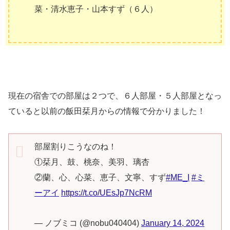
菜・清水恵子・山本すず（６人）
現在の宿舎での部屋は２つで、６人部屋・５人部屋となっ
ていると以前の飯田栞月からの情報で分かりました！
部屋割りこうなのね！
①栞月、鼓、桃奈、美羽、璃杏
②蘭、心、心菜、恵子、文寧、すず
#ME_I
#ミ
ーアイ
https://t.co/UEsJp7NcRM
— ノブミコ (@nobu040404)
January 14, 2024