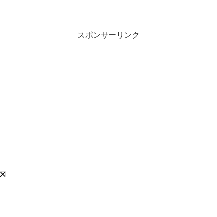
いですよね。そこで独自にミーアイ/ME:I
メンバーの人気順ランキングや項目別の
人気度の違い、人気の理由、韓国での人
気順を紹介します。
スポンサーリンク