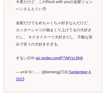
今更だけど、このRock with youの金髪ジョン
ハンさんえぐい🥺
金髪だけでもめちゃくちゃ好きなんだけど、
カッターシャツの袖まくり上げてるの大好き
だし、 ネクタイスーツ大好きだし、不敵な笑
みで笑うの大好きすぎる。
ずるい🫠🫶
pic.twitter.com/P7jMVzL8N8
— 𝘦𝘳𝘪𝘪𝘪 𑁍𓏸𓈒 𓂃 (@lemonjjjj716)
September 4,
2023