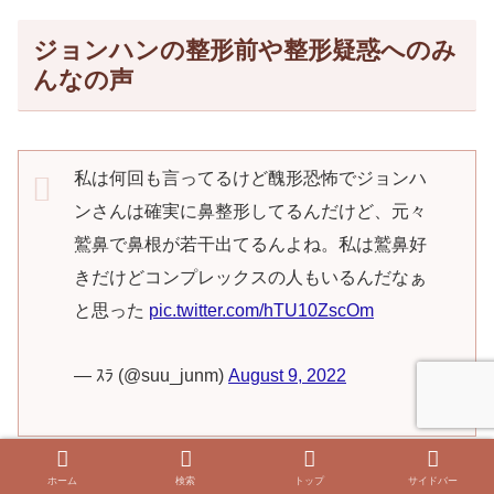
ジョンハンの整形前や整形疑惑へのみ
んなの声
私は何回も言ってるけど醜形恐怖でジョンハ
ンさんは確実に鼻整形してるんだけど、元々
鷲鼻で鼻根が若干出てるんよね。私は鷲鼻好
きだけどコンプレックスの人もいるんだなぁ
と思った
pic.twitter.com/hTU10ZscOm
— ｽﾗ (@suu_junm)
August 9, 2022
目や鼻の整形疑惑のあるジョンハンですが、みんなはどう
ホーム
検索
トップ
サイドバー