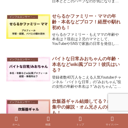
日本とどこのハーフなのか気になります
よね。この記事では、なおきさんのwiki風
プロフィールをはじめ、身長や経歴、彼
女との関係についても詳しくご紹介しま
せらるかファミリー・ママの年
インフルエンサー・Youtuber
す。テレビでは見...
齢・本名などプロフ！経歴や馴れ
初めも！
せらるかファミリー・もえママの年齢や
本名は？現在は２児のママとして、
YouTubeやSNSで家族の日常を発信して
います。この記事では、せらるかファミ
リー・もえママの年齢や本名といったwiki
風プロフィールをはじめ、大学や経歴、
バイトな日常みおちゃんの年齢・
インフルエンサー・Youtuber
推定年収、そし...
本名などwiki風プロフ！彼氏はい
る？
登録者数40万人をこえる人気Youtubeチャ
ンネル「バイトな日常」の“みおちゃん”役
の女性の年齢や本名は？”みおちゃん”こと
鷹尾璃々香さんは、TikTokで47万人以
上、Instagramで22万人以上のフォロワー
を抱える人気インフルエン...
炊飯器ギャル結婚してる？名前募
インフルエンサー・Youtuber
集中の嫁説・オム兄さんの彼女説
も！
炊飯器ギャルさんに「結婚してるの？」
という噂が広がっています。炊飯器ギャ
ホーム
検索
トップ
サイドバー