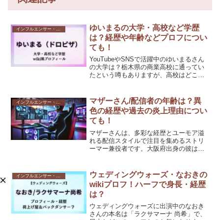
ゆいまるの大学・高校など学歴
インフルエンサー・Youtuber
は？経歴や年齢などプロフについ
ても！
YouTubeやSNSで活躍中のゆいまるさん
の大学は？栃木県の商業高校に通ってい
たという噂もありますが、高校はどこ？
今回は、ゆいまるさんの高校・大学など
の学歴や経歴、年齢やプロフィールま
で、詳しくご紹介していきます。ゆいま
マザーさん/配信者の年齢は？異
インフルエンサー・Youtuber
るの大学・高校など...
色の経歴や過去の炎上理由につい
ても！
マザーさんは、多彩な経歴とユーモア溢
れる配信スタイルで注目を集めるストリ
ーマー兼役者です。大阪府出身の彼は、
eSportsチーム「REJECT」のストリーマ
ー部門に所属し、ゲームセンスとトーク
力でファンを魅了しています。さらに、
ウェディングウォーズ・なおきの
インフルエンサー・Youtuber
役者として劇...
wikiプロフ！ハーフで身長・経歴
は？
ウェディングウォーズに出演中のなおき
さんの本名は「ラクサマーナ 尚希」で、