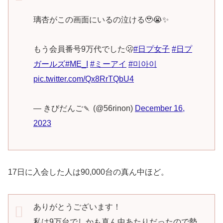
璃杏がこの画面にいるの泣ける🥹😭✨️
もう会員番号9万代でした🫢
#日プ女子
#日プ
ガールズ
#ME_I
#ミーアイ
#미아이
pic.twitter.com/Qx8RrTQbU4
— きびだんご🍡 (@56rinon)
December 16,
2023
17日に入会した人は90,000台の真ん中ほど。
ありがとうございます！
私は9万台でしかも真ん中あたりだったので勢