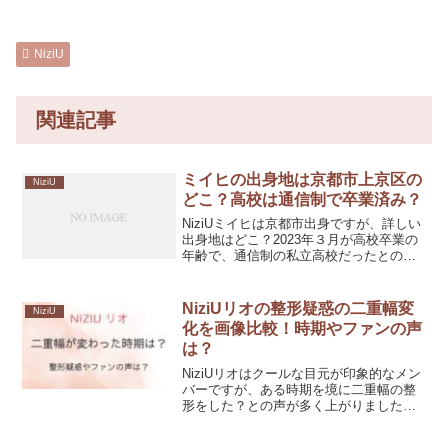
NiziU
関連記事
ミイヒの出身地は京都市上京区の
NiziU
どこ？高校は通信制で卒業済み？
NiziUミイヒは京都市出身ですが、詳しい
出身地はどこ？2023年３月が高校卒業の
年齢で、通信制の私立高校だったとの噂
もあるようですが実際は？今回は、ミイ
ヒの詳しい出身地や高校、中学校・小学
校、また卒アルなどを紹介します。
NiziUリオの整形疑惑の二重幅変
NiziU
化を画像比較！時期やファンの声
は？
NiziUリオはクールな目元が印象的なメン
バーですが、ある時期を境に二重幅の整
形をした？との声が多く上がりました。
NiziUリオは実際に整形をした？今回は
NiziUリオの二重のビフォーアフターを画