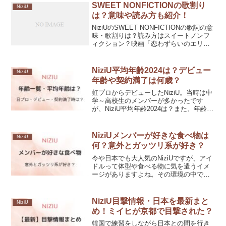
像比較し、整形の可能性や時期について
SWEET NONFICTIONの歌割り
NiziU
紹介します。
は？意味や読み方も紹介！
NiziUのSWEET NONFICTIONの歌詞の意
味・歌割りは？読み方はスイートノンフ
ィクション？映画「恋わずらいのエリ
ー」の主題歌になったSWEET
NONFICTION・NiziUの歌割りや意味・読
み方などについて紹介します。
NiziU平均年齢2024は？デビュー
NiziU
年齢や契約満了は何歳？
虹プロからデビューしたNiziU。当時は中
学～高校生のメンバーが多かったです
が、NiziU平均年齢2024は？また、年齢順
はどのようになっている？NiziU平均年齢
2024や年齢順、デビュー年齢、契約満了
時の年齢などについて紹介します！
NiziUメンバーが好きな食べ物は
NiziU
何？意外とガッツリ系が好き？
今や日本でも大人気のNiziUですが、アイ
ドルって体型や食べる物に気を遣うイメ
ージがありますよね。その環境の中で、
NiziUメンバーが好きな食べ物って気にな
りませんか？ 今回はNiziUメンバーが好き
な食べ物を掘り下げて紹介していきま
NiziU目撃情報・日本を最新まと
NiziU
す！
め！ミイヒが京都で目撃された？
韓国で練習をしながら日本との間を行き