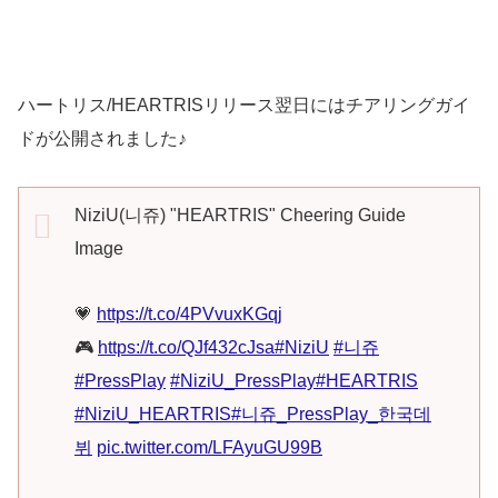
ハートリス/HEARTRISリリース翌日にはチアリングガイ
ドが公開されました♪
NiziU(니쥬) "HEARTRIS" Cheering Guide
Image
💗
https://t.co/4PVvuxKGqj
🎮
https://t.co/QJf432cJsa
#NiziU
#니쥬
#PressPlay
#NiziU_PressPlay
#HEARTRIS
#NiziU_HEARTRIS
#니쥬_PressPlay_한국데
뷔
pic.twitter.com/LFAyuGU99B